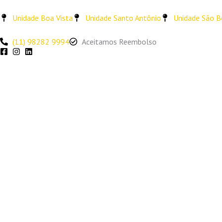
Ir
para
Unidade Boa Vista
Unidade Santo Antônio
Unidade São B
o
conteúdo
(11) 98282 9994
Aceitamos Reembolso