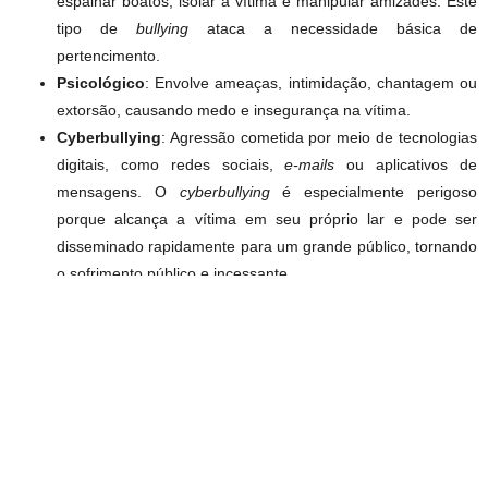
espalhar boatos, isolar a vítima e manipular amizades. Este
tipo de
bullying
ataca a necessidade básica de
pertencimento.
Psicológico
: Envolve ameaças, intimidação, chantagem ou
extorsão, causando medo e insegurança na vítima.
Cyberbullying
: Agressão cometida por meio de tecnologias
digitais, como redes sociais,
e-mails
ou aplicativos de
mensagens. O
cyberbullying
é especialmente perigoso
porque alcança a vítima em seu próprio lar e pode ser
disseminado rapidamente para um grande público, tornando
o sofrimento público e incessante.
Independentemente da forma, o
impacto do bullying na saúde
mental
atinge a capacidade do jovem de se sentir seguro e
valorizado. Ele quebra o senso de confiança e a autoestima da
vítima.
O Impacto do Bullying na Saúde Mental: As