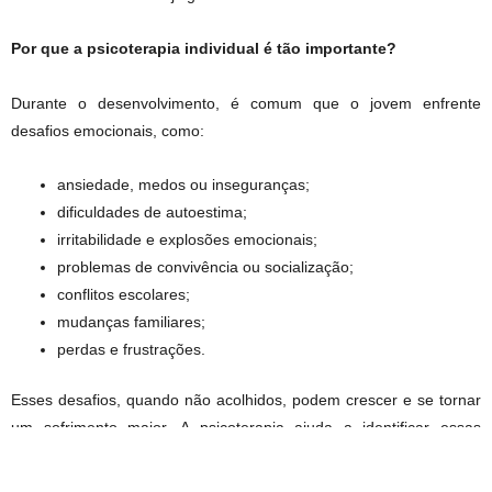
Por que a psicoterapia individual é tão importante?
Durante o desenvolvimento, é comum que o jovem enfrente
desafios emocionais, como:
ansiedade, medos ou inseguranças;
dificuldades de autoestima;
irritabilidade e explosões emocionais;
problemas de convivência ou socialização;
conflitos escolares;
mudanças familiares;
perdas e frustrações.
Esses desafios, quando não acolhidos, podem crescer e se tornar
um sofrimento maior. A psicoterapia ajuda a identificar essas
emoções, nomeá-las e transformá-las.