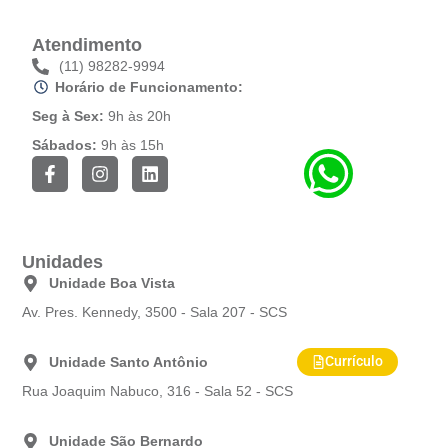
Atendimento
(11) 98282-9994
Horário de Funcionamento:
Seg à Sex:
9h às 20h
Sábados:
9h às 15h
F
I
L
a
n
i
c
s
n
e
t
k
b
a
e
o
g
d
Unidades
o
r
i
Unidade Boa Vista
k
a
n
-
m
Av. Pres. Kennedy, 3500 - Sala 207 - SCS
f
Currículo
Unidade Santo Antônio
Rua Joaquim Nabuco, 316 - Sala 52 - SCS
Unidade São Bernardo