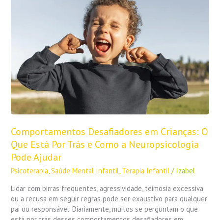
em
Crianças:
O
Que
Está
Por
Trás
e
Como
a
Neuropsicologia
Pode
Comportamentos Desafiadores em Crianças: O
Ajudar
Que Está Por Trás e Como a Neuropsicologia
Pode Ajudar
Psicoterapia
,
Saúde Mental Infantil
,
Terapia Infantil
/
Izabel
Lidar com birras frequentes, agressividade, teimosia excessiva
ou a recusa em seguir regras pode ser exaustivo para qualquer
pai ou responsável. Diariamente, muitos se perguntam o que
está por trás desses comportamentos desafiadores em