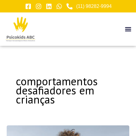
Ir
(11) 98282-9994
para
o
conteúdo
comportamentos
desafiadores em
crianças
Comportamentos
Desafiadores