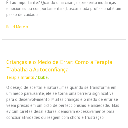
É Tão Importante? Quando uma criança apresenta mudanças
emocionais ou comportamentais, buscar ajuda profissional é um
passo de cuidado
Read More »
Crianças
e
o
Crianças e o Medo de Errar: Como a Terapia
Medo
Trabalha a Autoconfiança
de
Terapia Infantil
/
Izabel
Errar:
Como
O desejo de acertar é natural, mas quando se transforma em
a
um medo paralisante, ele se torna uma barreira significativa
Terapia
para o desenvolvimento. Muitas crianças e o medo de errar se
Trabalha
veem presas em um ciclo de perfeccionismo e ansiedade. Elas
a
evitam tarefas desafiadoras, demoram excessivamente para
Autoconfiança
concluir atividades ou reagem com choro e frustração