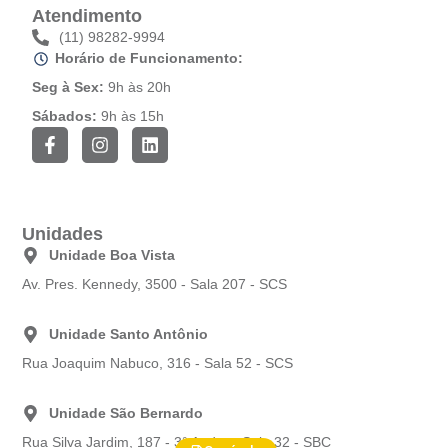
Atendimento
(11) 98282-9994
Horário de Funcionamento:
Seg à Sex:
9h às 20h
Sábados:
9h às 15h
F
I
L
a
n
i
c
s
n
e
t
k
b
a
e
o
g
d
Unidades
o
r
i
Unidade Boa Vista
k
a
n
-
m
Av. Pres. Kennedy, 3500 - Sala 207 - SCS
f
Unidade Santo Antônio
Rua Joaquim Nabuco, 316 - Sala 52 - SCS
Unidade São Bernardo
Rua Silva Jardim, 187 - 3° Andar - Sala 32 - SBC