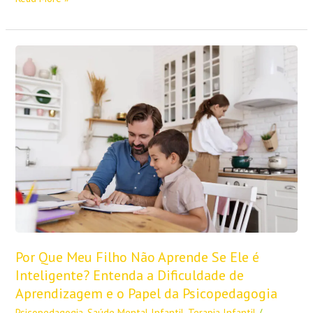
Por
Que
Meu
Filho
Não
Aprende
Se
Ele
é
Inteligente?
Entenda
a
Dificuldade
de
Por Que Meu Filho Não Aprende Se Ele é
Aprendizagem
e
Inteligente? Entenda a Dificuldade de
o
Aprendizagem e o Papel da Psicopedagogia
Papel
Psicopedagogia
,
Saúde Mental Infantil
,
Terapia Infantil
/