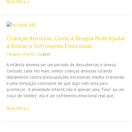
Read More »
Crianças
Ansiosas:
Como
Crianças Ansiosas: Como a Terapia Pode Ajudar
a
a Aliviar o Sofrimento Emocional
Terapia
Terapia Infantil
/
Izabel
Pode
Ajudar
A infância deveria ser um período de descobertas e leveza.
a
Contudo, cada vez mais, vemos crianças ansiosas lutando
Aliviar
diariamente contra preocupações excessivas, medos irracionais
o
e uma sensação constante de que algo ruim está para
Sofrimento
acontecer. A ansiedade infantil não é apenas uma “fase” ou um
Emocional
traço de timidez; ela é um sofrimento emocional real que,
Read More »
O