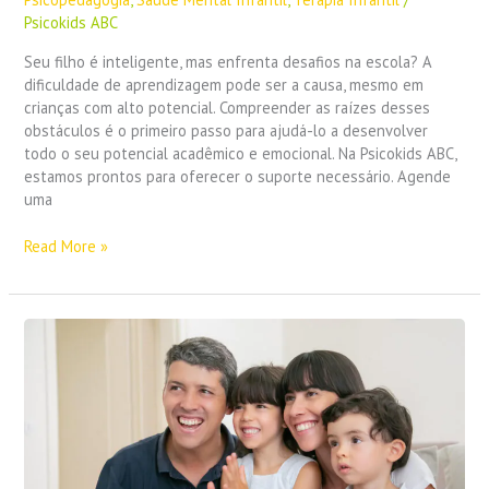
da
Psicokids ABC
Psicopedagogia
Seu filho é inteligente, mas enfrenta desafios na escola? A
dificuldade de aprendizagem pode ser a causa, mesmo em
crianças com alto potencial. Compreender as raízes desses
obstáculos é o primeiro passo para ajudá-lo a desenvolver
todo o seu potencial acadêmico e emocional. Na Psicokids ABC,
estamos prontos para oferecer o suporte necessário. Agende
uma
Read More »
Regulação
Emocional
na
Infância:
Ensinando
Seu
Filho