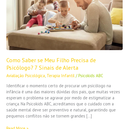
Precisa
de
Psicólogo?
7
Sinais
de
Alerta
Como Saber se Meu Filho Precisa de
Psicólogo? 7 Sinais de Alerta
Avialiação Psicológica
,
Terapia Infantil
/
Psicokids ABC
Identificar o momento certo de procurar um psicólogo na
infância é uma das maiores dúvidas dos pais, que muitas vezes
esperam o problema se agravar por medo de estigmatizar a
criança. Na Psicokids ABC, acreditamos que o cuidado com a
saúde mental deve ser preventivo e natural, garantindo que
pequenos conflitos não se tornem grandes […]
Read More »