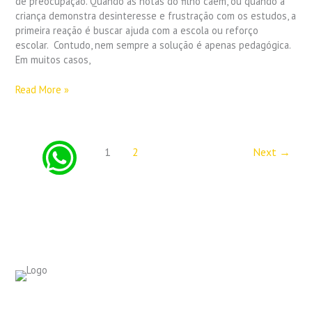
de preocupação. Quando as notas do filho caem, ou quando a
Que
criança demonstra desinteresse e frustração com os estudos, a
a
primeira reação é buscar ajuda com a escola ou reforço
Avaliação
escolar. Contudo, nem sempre a solução é apenas pedagógica.
Neuropsicológica
Em muitos casos,
Revela
Read More »
1
2
Next
→