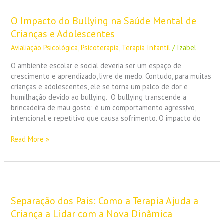
Impacto
do
O Impacto do Bullying na Saúde Mental de
Bullying
Crianças e Adolescentes
na
Avialiação Psicológica
,
Psicoterapia
,
Terapia Infantil
/
Izabel
Saúde
Mental
O ambiente escolar e social deveria ser um espaço de
de
crescimento e aprendizado, livre de medo. Contudo, para muitas
Crianças
crianças e adolescentes, ele se torna um palco de dor e
e
humilhação devido ao bullying. O bullying transcende a
Adolescentes
brincadeira de mau gosto; é um comportamento agressivo,
intencional e repetitivo que causa sofrimento. O impacto do
Read More »
Separação
dos
Pais:
Separação dos Pais: Como a Terapia Ajuda a
Como
Criança a Lidar com a Nova Dinâmica
a