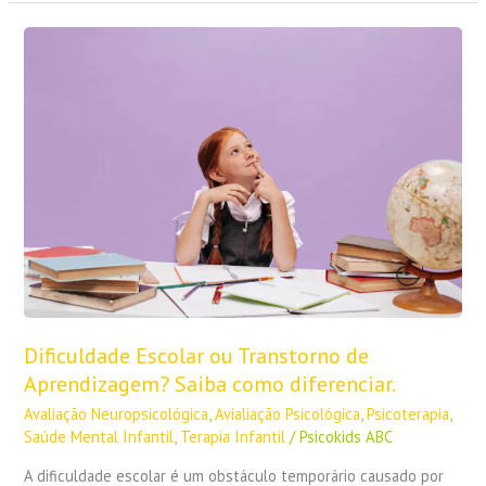
Dificuldade
Escolar
ou
Transtorno
de
Aprendizagem?
Saiba
como
diferenciar.
Dificuldade Escolar ou Transtorno de
Aprendizagem? Saiba como diferenciar.
Avaliação Neuropsicológica
,
Avialiação Psicológica
,
Psicoterapia
,
Saúde Mental Infantil
,
Terapia Infantil
/
Psicokids ABC
A dificuldade escolar é um obstáculo temporário causado por