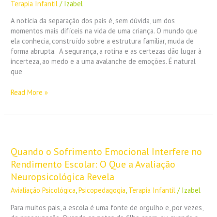
Terapia Infantil
/
Izabel
Terapia
Ajuda
A notícia da separação dos pais é, sem dúvida, um dos
a
momentos mais difíceis na vida de uma criança. O mundo que
Criança
ela conhecia, construído sobre a estrutura familiar, muda de
a
forma abrupta. A segurança, a rotina e as certezas dão lugar à
Lidar
incerteza, ao medo e a uma avalanche de emoções. É natural
com
que
a
Nova
Read More »
Dinâmica
Quando
o
Sofrimento
Quando o Sofrimento Emocional Interfere no
Emocional
Rendimento Escolar: O Que a Avaliação
Interfere
Neuropsicológica Revela
no
Avialiação Psicológica
,
Psicopedagogia
,
Terapia Infantil
/
Izabel
Rendimento
Escolar:
Para muitos pais, a escola é uma fonte de orgulho e, por vezes,
O