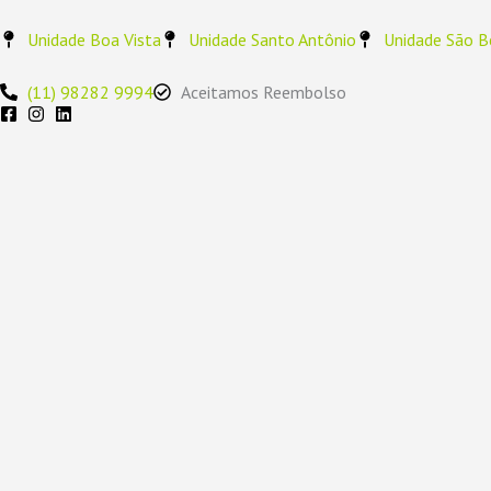
Ir
para
Unidade Boa Vista
Unidade Santo Antônio
Unidade São B
o
conteúdo
(11) 98282 9994
Aceitamos Reembolso