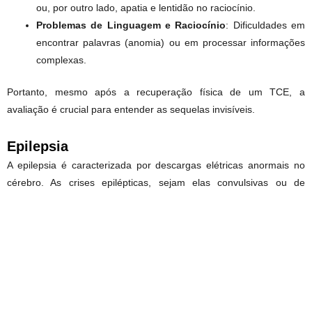
ou, por outro lado, apatia e lentidão no raciocínio.
Problemas de Linguagem e Raciocínio
: Dificuldades em
encontrar palavras (anomia) ou em processar informações
complexas.
Portanto, mesmo após a recuperação física de um TCE, a
avaliação é crucial para entender as sequelas invisíveis.
Epilepsia
A epilepsia é caracterizada por descargas elétricas anormais no
cérebro. As crises epilépticas, sejam elas convulsivas ou de
ausência (aquelas em que a criança “desliga” por segundos),
podem causar prejuízos cognitivos cumulativos.
Funções Cognitivas Flutuantes
: A frequência e o tipo de
crise afetam a capacidade de aprendizado e o
rendimento
escolar
. O uso de medicamentos antiepilépticos também
pode influenciar a atenção e a velocidade de