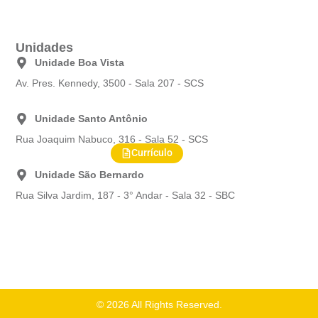
c
s
n
e
t
k
b
a
e
o
g
d
Unidades
o
r
i
Unidade Boa Vista
k
a
n
-
m
Av. Pres. Kennedy, 3500 - Sala 207 - SCS
f
Unidade Santo Antônio
Rua Joaquim Nabuco, 316 - Sala 52 - SCS
Currículo
Unidade São Bernardo
Rua Silva Jardim, 187 - 3° Andar - Sala 32 - SBC
© 2026 All Rights Reserved.