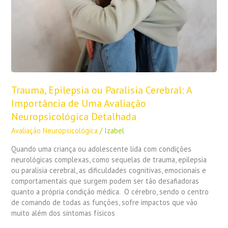
Importância
de
Uma
Avaliação
Neuropsicológica
Detalhada
Trauma, Epilepsia ou Paralisia Cerebral: A
Importância de Uma Avaliação
Neuropsicológica Detalhada
Avaliação Neuropsicológica
/
Izabel
Quando uma criança ou adolescente lida com condições
neurológicas complexas, como sequelas de trauma, epilepsia
ou paralisia cerebral, as dificuldades cognitivas, emocionais e
comportamentais que surgem podem ser tão desafiadoras
quanto a própria condição médica. O cérebro, sendo o centro
de comando de todas as funções, sofre impactos que vão
muito além dos sintomas físicos