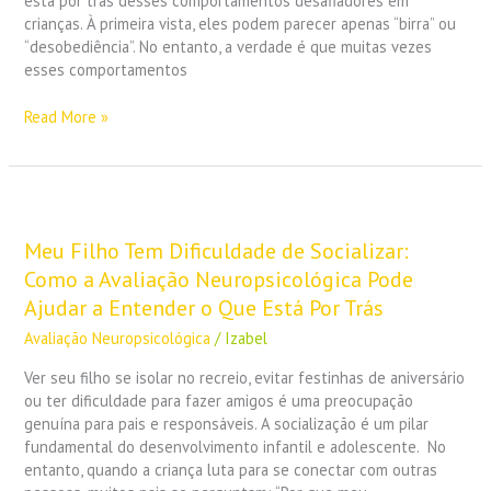
está por trás desses comportamentos desafiadores em
a
crianças. À primeira vista, eles podem parecer apenas “birra” ou
Neuropsicologia
“desobediência”. No entanto, a verdade é que muitas vezes
Pode
esses comportamentos
Ajudar
Read More »
Meu
Filho
Tem
Meu Filho Tem Dificuldade de Socializar:
Dificuldade
Como a Avaliação Neuropsicológica Pode
de
Ajudar a Entender o Que Está Por Trás
Socializar:
Avaliação Neuropsicológica
/
Izabel
Como
a
Ver seu filho se isolar no recreio, evitar festinhas de aniversário
Avaliação
ou ter dificuldade para fazer amigos é uma preocupação
Neuropsicológica
genuína para pais e responsáveis. A socialização é um pilar
Pode
fundamental do desenvolvimento infantil e adolescente. No
Ajudar
entanto, quando a criança luta para se conectar com outras
a