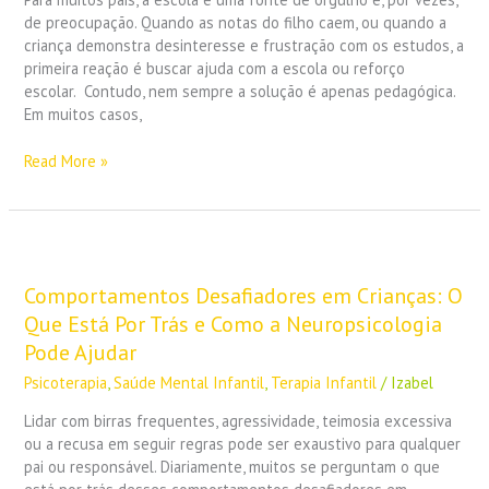
de preocupação. Quando as notas do filho caem, ou quando a
criança demonstra desinteresse e frustração com os estudos, a
primeira reação é buscar ajuda com a escola ou reforço
escolar. Contudo, nem sempre a solução é apenas pedagógica.
Em muitos casos,
Read More »
Comportamentos
Desafiadores
em
Comportamentos Desafiadores em Crianças: O
Crianças:
Que Está Por Trás e Como a Neuropsicologia
O
Pode Ajudar
Que
Psicoterapia
,
Saúde Mental Infantil
,
Terapia Infantil
/
Izabel
Está
Por
Lidar com birras frequentes, agressividade, teimosia excessiva
Trás
ou a recusa em seguir regras pode ser exaustivo para qualquer
e
pai ou responsável. Diariamente, muitos se perguntam o que
Como