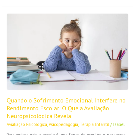
Quando
o
Sofrimento
Emocional
Interfere
no
Rendimento
Escolar:
O
Que
a
Avaliação
Neuropsicológica
Revela
Quando o Sofrimento Emocional Interfere no
Rendimento Escolar: O Que a Avaliação
Neuropsicológica Revela
Avialiação Psicológica
,
Psicopedagogia
,
Terapia Infantil
/
Izabel
Para muitos pais, a escola é uma fonte de orgulho e, por vezes,