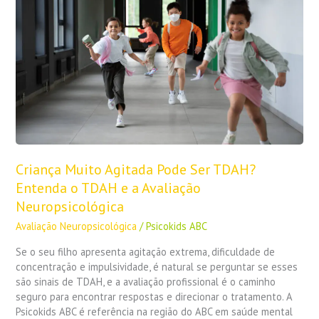
Pode
Ser
TDAH?
Entenda
o
TDAH
e
a
Avaliação
Neuropsicológica
Criança Muito Agitada Pode Ser TDAH?
Entenda o TDAH e a Avaliação
Neuropsicológica
Avaliação Neuropsicológica
/
Psicokids ABC
Se o seu filho apresenta agitação extrema, dificuldade de
concentração e impulsividade, é natural se perguntar se esses
são sinais de TDAH, e a avaliação profissional é o caminho
seguro para encontrar respostas e direcionar o tratamento. A
Psicokids ABC é referência na região do ABC em saúde mental