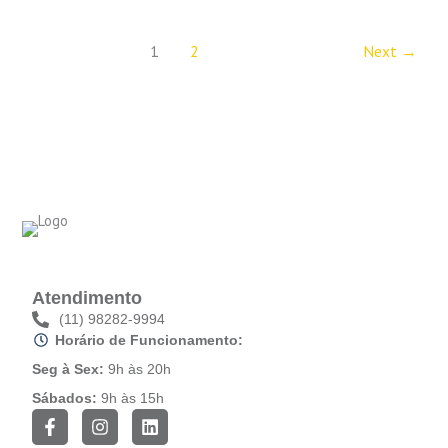
1
2
Next
→
Atendimento
(11) 98282-9994
Horário de Funcionamento:
Seg à Sex:
9h às 20h
Sábados:
9h às 15h
F
I
L
a
n
i