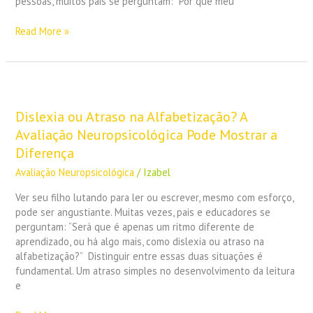
pessoas, muitos pais se perguntam: “Por que meu
Entender
o
Read More »
Que
Está
Por
Trás
Dislexia
ou
Atraso
Dislexia ou Atraso na Alfabetização? A
na
Avaliação Neuropsicológica Pode Mostrar a
Alfabetização?
Diferença
A
Avaliação Neuropsicológica
/
Izabel
Avaliação
Neuropsicológica
Ver seu filho lutando para ler ou escrever, mesmo com esforço,
Pode
pode ser angustiante. Muitas vezes, pais e educadores se
Mostrar
perguntam: “Será que é apenas um ritmo diferente de
a
aprendizado, ou há algo mais, como dislexia ou atraso na
Diferença
alfabetização?” Distinguir entre essas duas situações é
fundamental. Um atraso simples no desenvolvimento da leitura
e