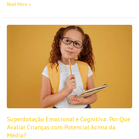
Read More »
Superdotação
Emocional
e
Cognitiva:
Por
Que
Avaliar
Crianças
com
Potencial
Acima
da
Média?
Superdotação Emocional e Cognitiva: Por Que
Avaliar Crianças com Potencial Acima da
Média?