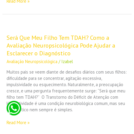
Read More »
Será
Que
Meu
Será Que Meu Filho Tem TDAH? Como a
Filho
Avaliação Neuropsicológica Pode Ajudar a
Tem
Esclarecer o Diagnóstico
TDAH?
Avaliação Neuropsicológica
/
Izabel
Como
a
Muitos pais se veem diante de desafios diários com seus filhos:
Avaliação
dificuldade para se concentrar, agitação excessiva,
Neuropsicológica
impulsividade ou esquecimento. Naturalmente, a preocupação
Pode
cresce, e uma pergunta frequentemente surge: “Será que meu
Ajudar
filho tem TDAH?” O Transtorno do Déficit de Atenção com
a
Hiperatividade é uma condição neurobiológica comum, mas seu
Esclarecer
diagnóstico nem sempre é simples.
o
Diagnóstico
Read More »